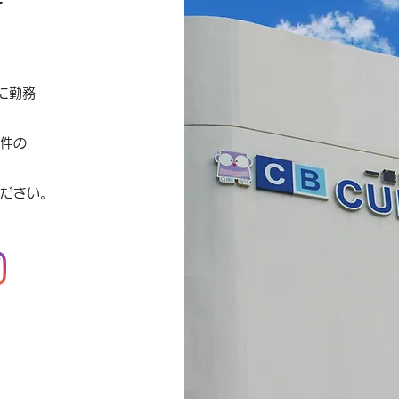
て
に勤務
数件の
ださい。